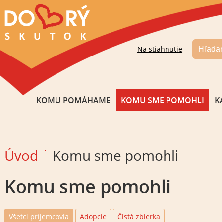
Na stiahnutie
KOMU POMÁHAME
KOMU SME POMOHLI
K
Úvod
Komu sme pomohli
Komu sme pomohli
Všetci príjemcovia
Adopcie
Čistá zbierka