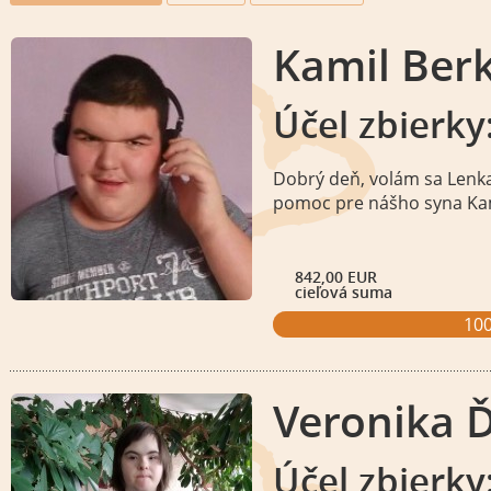
Kamil Berk
Účel zbierky
Dobrý deň, volám sa Lenka
pomoc pre nášho syna Kami
842,00 EUR
cieľová suma
10
Veronika Ď
Účel zbierky