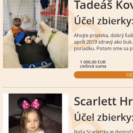
Tadeáš Ko
Účel zbierky
Ahojte priatelia, dobrý ľu
apríli 2019 zdravý ako buk.
poriadku. Potom sme sa pr
1 000,00 EUR
cieľová suma
10
Scarlett H
Účel zbierky
Naša Scarlettka je dvojr