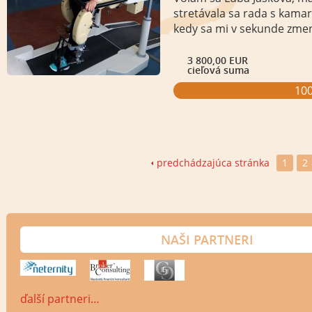
stretávala sa rada s kamar
kedy sa mi v sekunde zmeni
3 800,00 EUR
cieľová suma
10
predchádzajúca stránka
1
2
NAŠI PARTNERI
ďalší partneri…