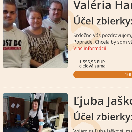
Valéria Ha
Účel zbierk
Srdečne Vás pozdravujem, 
Poprade. Chcela by som vá
Viac informácií
1 555,55 EUR
cieľová suma
10
Ľjuba Jašk
Účel zbierky
Volám sa Ľuba Jašková, mam