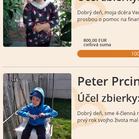
Dobrý deň, moja dcéra Ver
prosbou o pomoc na finan
800,00 EUR
cieľová suma
10
Peter Prcin
Účel zbierky
Dobrý deň, sme 4-členná ro
prvý rok svojho života ma