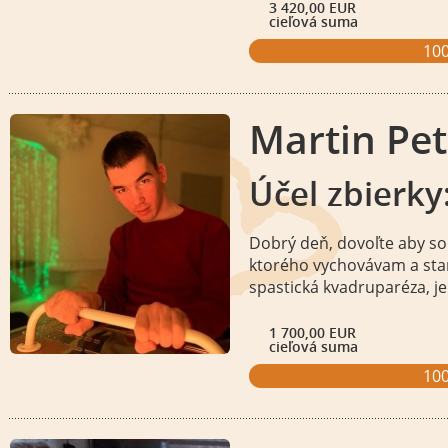
3 420,00 EUR
cieľová suma
10
Martin Petr
Účel zbierky
Dobrý deň, dovoľte aby s
ktorého vychovávam a sta
spastická kvadruparéza, je
všetkom.
Viac informácií
1 700,00 EUR
cieľová suma
10