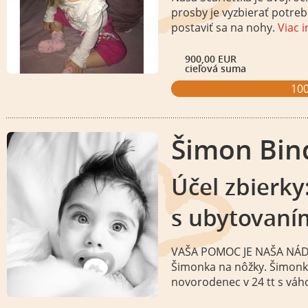
prosby je vyzbierať potre
postaviť sa na nohy.
Viac 
900,00 EUR
cieľová suma
10
Šimon Bin
Účel zbierky
s ubytovaní
VAŠA POMOC JE NAŠA NÁDE
Šimonka na nôžky. Šimonko
novorodenec v 24 tt s vá