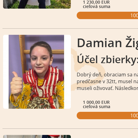
1 230,00 EUR
cieľová suma
10
Damian Ži
Účel zbierky
Dobrý deň, obraciam sa n
predčasne v 32tt, musel na
museli oživovať. Následko
1 000,00 EUR
cieľová suma
10