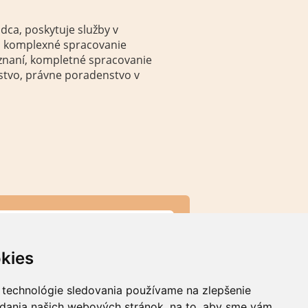
dca, poskytuje služby v
o, komplexné spracovanie
znaní, kompletné spracovanie
tvo, právne poradenstvo v
KONTAKT
 Süčová
, kontakt pre darcov
kies
02 943 103
sucova@dobryskutok.sk
,
info@dobryskutok.sk
 technológie sledovania používame na zlepšenie
ontakty...
adania našich webových stránok, na to, aby sme vám