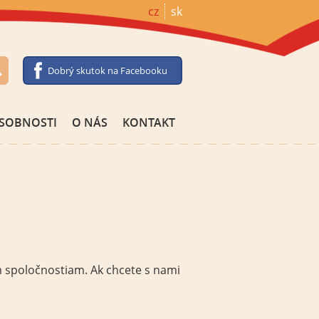
cz
sk
Dobrý skutok na Facebooku
SOBNOSTI
O NÁS
KONTAKT
m
spoločnostiam
.
Ak chcete
s
nami