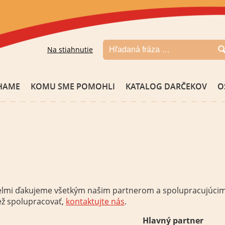
Na stiahnutie
HAME
KOMU SME POMOHLI
KATALOG DARČEKOV
O
elmi ďakujeme všetkým našim partnerom
a
spolupracujúci
ež spolupracovať
,
kontaktujte nás
.
Hlavný partner