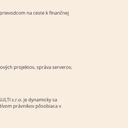
prievodcom
na
ceste k finančnej
tových
projektov, správa
serverov
,
LTI s.r.o. je dynamicky sa
ktívom právnikov pôsobiaca v