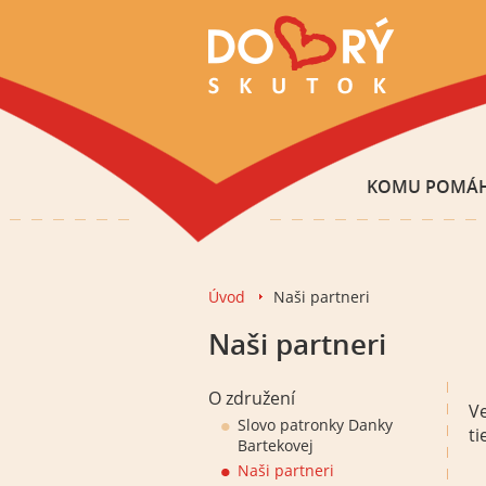
KOMU POMÁ
Úvod
Naši partneri
Naši partneri
O združení
V
Slovo patronky Danky
ti
Bartekovej
Naši partneri