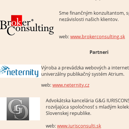
Sme
finančným
konzultantom
,
s
nezávislosti
našich klientov
.
web:
www.brokerconsulting.sk
Partneri
Výroba
a
prevádzka webových
a interne
univerzálny
publikačný systém
Atrium
.
web:
www.neternity.cz
Advokátska kancelária G&G IURISCONSU
rozvíjajúca spoločnosť s mladým kole
Slovenskej republike.
web:
www.iurisconsulti.sk