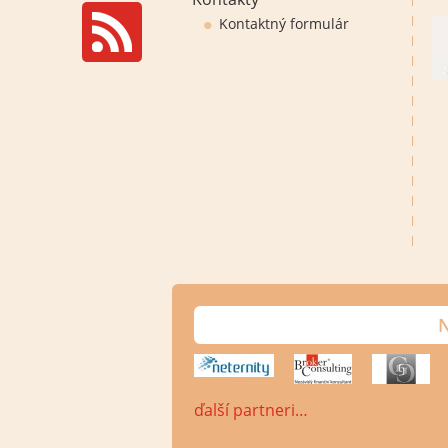
Kontaktný formulár
N
ďalší partneri…