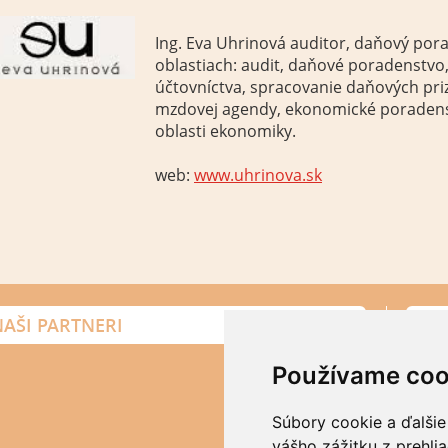
Ing. Eva Uhrinová auditor, daňový pora
oblastiach: audit, daňové poradenstv
účtovníctva, spracovanie daňových pri
mzdovej agendy, ekonomické poradens
oblasti ekonomiky.
web:
www.uhrinova.sk
AŠI PARTNERI
Erika
Používame coo
+421 9
erika.
Súbory cookie a ďalšie
Ďalšie k
vášho zážitku z prehli