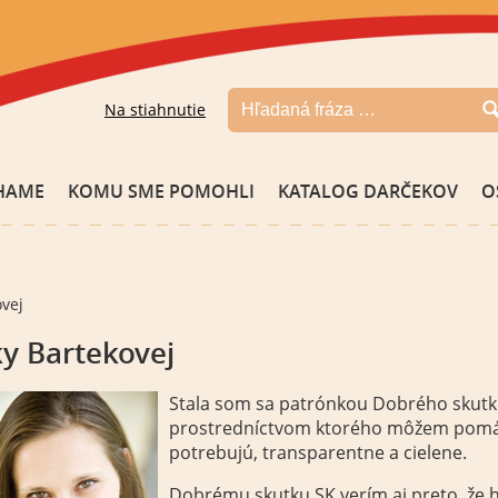
Na stiahnutie
HAME
KOMU SME POMOHLI
KATALOG DARČEKOV
O
vej
y Bartekovej
Stala som sa patrónkou Dobrého skutk
prostredníctvom ktorého môžem pomáh
potrebujú, transparentne a cielene.
Dobrému skutku SK verím aj preto, že 