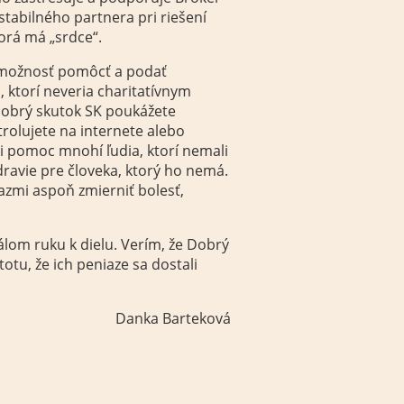
stabilného partnera pri riešení
torá má „srdce“.
 možnosť pomôcť a podať
 ktorí neveria charitatívnym
Dobrý skutok SK poukážete
rolujete na internete alebo
i pomoc mnohí ľudia, ktorí nemali
zdravie pre človeka, ktorý ho nemá.
azmi aspoň zmierniť bolesť,
lom ruku k dielu. Verím, že Dobrý
otu, že ich peniaze sa dostali
Danka Barteková