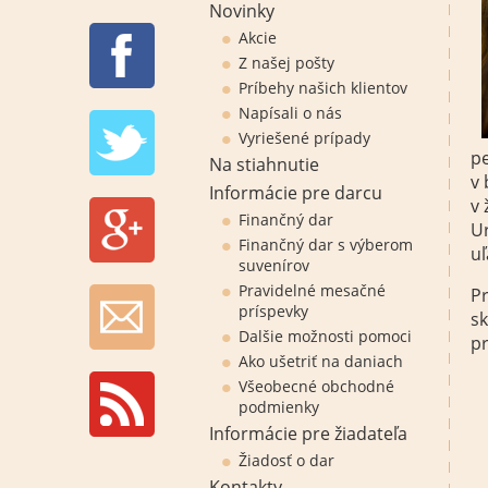
Novinky
Akcie
Z našej pošty
Príbehy našich klientov
Napísali o nás
Vyriešené prípady
pe
Na stiahnutie
v 
Informácie pre darcu
v 
Finančný dar
Ur
Finančný dar s výberom
uľ
suvenírov
Pravidelné mesačné
Pr
príspevky
sk
Dalšie možnosti pomoci
pr
Ako ušetriť na daniach
Všeobecné obchodné
podmienky
Informácie pre žiadateľa
Žiadosť o dar
Kontakty