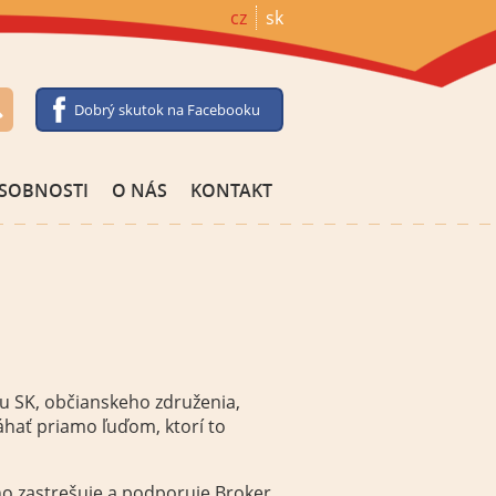
cz
sk
Dobrý skutok na Facebooku
SOBNOSTI
O NÁS
KONTAKT
u SK, občianskeho združenia,
ať priamo ľuďom, ktorí to
ho zastrešuje a podporuje Broker