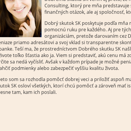
Consulting, ktorý pre mňa predstavuje 
finančných otázok, ale aj spoločnosť, k
Dobrý skutok SK poskytuje podľa mňa
pomocnú ruku pre každého. Aj pre tých,
organizáciám, pretože darovaním cez 
niaze priamo adresátovi a svoj vklad si transparentne skont
banke. Teší ma, že prostredníctvom Dobrého skutku SK našl
živote toľko šťastia ako ja. Viem si predstaviť, akú cenu má 
čite sa nedá vyčísliť. Avšak v každom prípade je možné peni
ahčiť podmienky alebo zabezpečiť vyššiu kvalitu života.
eto som sa rozhodla pomôcť dobrej veci a priložiť aspoň má
utok SK osloví všetkých, ktorí chcú pomôcť a zároveň mať ist
esne tam, kam ich poslali.