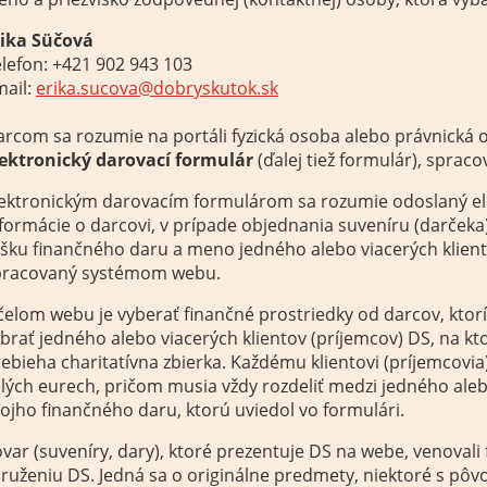
rika Süčová
lefon: +421 902 943 103
mail:
erika.sucova@dobryskutok.sk
rcom sa rozumie na portáli fyzická osoba alebo právnická o
lektronický darovací formulár
(ďalej tiež formulár), spra
ektronickým darovacím formulárom sa rozumie odoslaný ele
formácie o darcovi, v prípade objednania suveníru (darčeka
šku finančného daru a meno jedného alebo viacerých klient
pracovaný systémom webu.
elom webu je vyberať finančné prostriedky od darcov, ktor
brať jedného alebo viacerých klientov (príjemcov) DS, na k
ebieha charitatívna zbierka. Každému klientovi (príjemcovia
lých eurech, pričom musia vždy rozdeliť medzi jedného aleb
ojho finančného daru, ktorú uviedol vo formulári.
var (suveníry, dary), ktoré prezentuje DS na webe, venovali 
ruženiu DS. Jedná sa o originálne predmety, niektoré s p