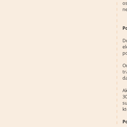
os
n
P
Do
el
po
Od
tr
da
A
3
s
kt
P