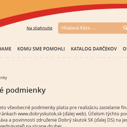
Na stiahnutie
HAME
KOMU SME POMOHLI
KATALOG DARČEKOV
O
enky
é podmienky
eto všeobecné podmienky platia pre realizáciu zasielanie 
ránkach www.dobryskutok.sk (ďalej web). Účelom týchto po
áva a povinnosti združenie Dobrý skutok SK (ďalej DS) na jed
jednávateľ) na strane druhej.