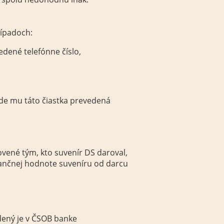
rípadoch:
ené telefónne číslo,
ude mu táto čiastka prevedená
vené tým, kto suvenír DS daroval,
ančnej hodnote suveníru od darcu
dený je v ČSOB banke