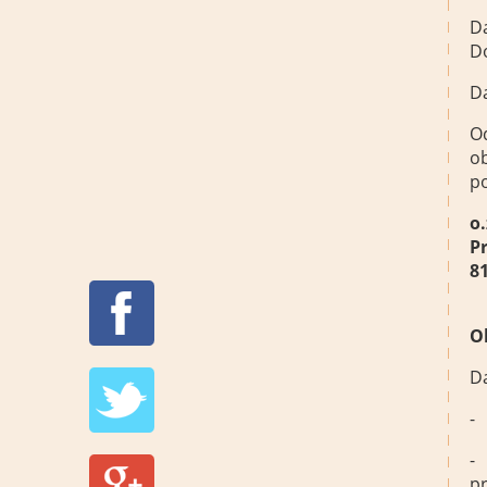
Da
D
Da
Od
ob
po
o
P
81
O
D
-
-
pr