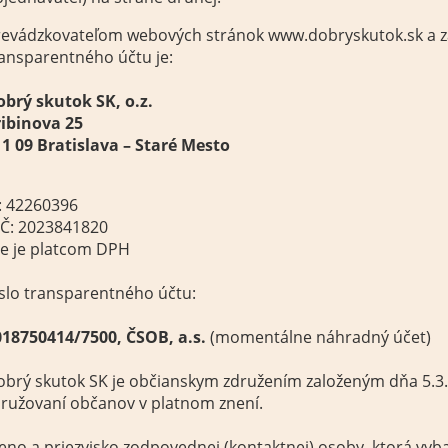
revádzkovateľom webových stránok www.dobryskutok.sk a z
ansparentného účtu je:
obrý skutok SK, o.z.
ribinova 25
1 09 Bratislava – Staré Mesto
: 42260396
IČ: 2023841820
ie je platcom DPH
slo transparentného účtu:
018750414/7500
, ČSOB, a.s.
(momentálne náhradný účet)
brý skutok SK je občianskym združením založeným dňa 5.3.
ružovaní občanov v platnom znení.
no a priezvisko zodpovednej (kontaktnej) osoby, ktorá vyb