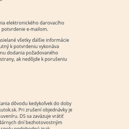
nia elektronického darovacího
o potvrdenie e-mailom.
ielané všetky ďalšie informácie
utný k potvrdeniu vykonáva
mínu dodania požadovaného
 strany, ak nedôjde k porušeniu
dania dôvodu kedykoľvek do doby
tok.sk. Pri zrušení objednávky je
uveníru. DS sa zaväzuje vrátiť
endárnych dní bezhotovostným
 spolu nedohodnú inak.