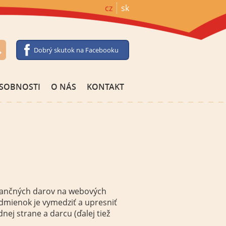
cz
sk
Dobrý skutok na Facebooku
SOBNOSTI
O NÁS
KONTAKT
finančných darov na webových
dmienok je vymedziť a upresniť
nej strane a darcu (ďalej tiež