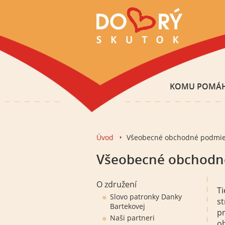
KOMU POMÁ
Úvod
Všeobecné obchodné podmi
Všeobecné obchodn
O združení
Ti
Slovo patronky Danky
st
Bartekovej
pr
Naši partneri
ob