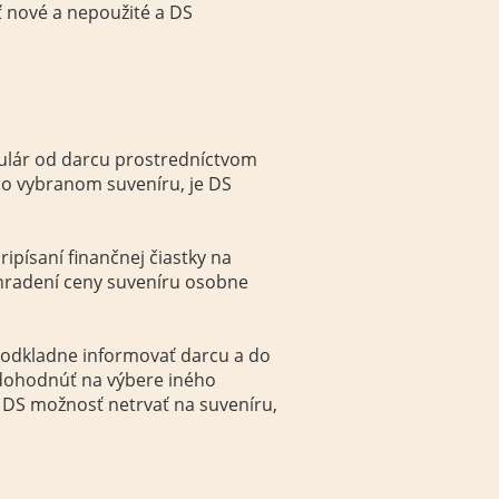
ť nové a nepoužité a DS
mulár od darcu prostredníctvom
 o vybranom suveníru, je DS
ipísaní finančnej čiastky na
uhradení ceny suveníru osobne
zodkladne informovať darcu a do
 dohodnúť na výbere iného
 DS možnosť netrvať na suveníru,