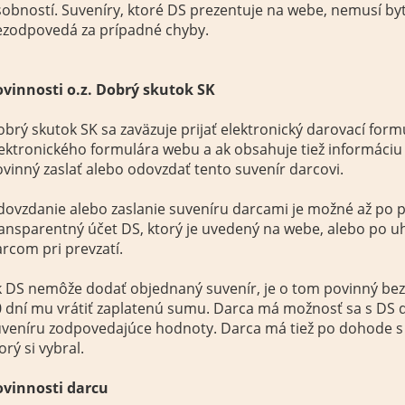
obností. Suveníry, ktoré DS prezentuje na webe, nemusí by
ezodpovedá za prípadné chyby.
ovinnosti o.z. Dobrý skutok SK
brý skutok SK sa zaväzuje prijať elektronický darovací for
ektronického formulára webu a ak obsahuje tiež informáciu
vinný zaslať alebo odovzdať tento suvenír darcovi.
ovzdanie alebo zaslanie suveníru darcami je možné až po pr
ansparentný účet DS, ktorý je uvedený na webe, alebo po 
rcom pri prevzatí.
k DS nemôže dodať objednaný suvenír, je o tom povinný be
0 dní mu vrátiť zaplatenú sumu. Darca má možnosť sa s DS
uveníru zodpovedajúce hodnoty. Darca má tiež po dohode s
orý si vybral.
ovinnosti darcu