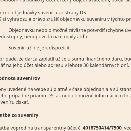
orno objednávky suveníru zo strany DS:
 si vyhradzuje právo zrušiť objednávku suveníru v týchto p
 Objednávku nebolo možné záväzne potvrdiť (chybne uved
edostupný, neodpovedá na e-maily atď.)
Suvenír už nie je k dispozícii
prípade, že darca zaplatil už celú sumu finančného daru, b
äť na jeho účet alebo adresu v lehote 30 kalendárnych dní.
odnota suvenírov
ny uvedené na webe sú platné v čase objednania a sú stano
ebo prípadne priamo DS, ak nebolo možné informáciu o fin
veníru získať.
latba za suveníry
atba vopred na transparentný účet č.
4018750414/7500
, ve