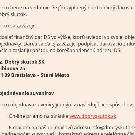
rcu berie na vedomie, že jím vyplnený elektronický darovac
obrý skutok.
rcu sa zaväzuje:
oslať finančný dar DS vo výške, ktorú uviedol vo svojej obj
jednávky. Darca sa ďalej zaväzuje, podpísať darovaciu zml
šle a zaslať ju poštou na korešpondenčnú adresu DS:
.z. Dobrý skutok SK
ribinova 25
1 09 Bratislava – Staré Město
bjednávanie suvenírov
arcu objednáva suveníry jedným z nasledujúcich spôsobov:
 On-line priamo na stránke
www.dobryskutok.sk
 E-mailom na našu e-mailovú adresu info@dobryskutok.sk,
ípadne počet kusov, vašu kontaktnú adresu a telefónne čís