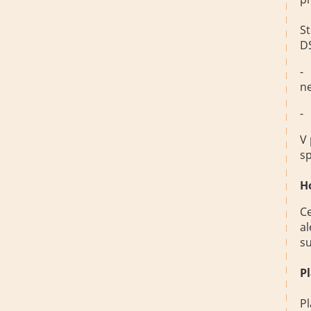
St
DS
-
n
- 
V 
sp
H
Ce
al
su
P
Pl