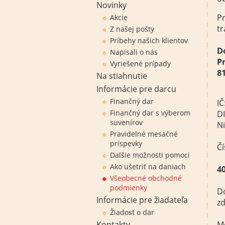
Novinky
P
Akcie
tr
Z našej pošty
Príbehy našich klientov
D
Napísali o nás
P
Vyriešené prípady
81
Na stiahnutie
Informácie pre darcu
Finančný dar
IČ
Finančný dar s výberom
D
suvenírov
N
Pravidelné mesačné
príspevky
Čí
Dalšie možnosti pomoci
Ako ušetriť na daniach
4
Všeobecné obchodné
podmienky
Do
Informácie pre žiadateľa
zd
Žiadosť o dar
Kontakty
Me