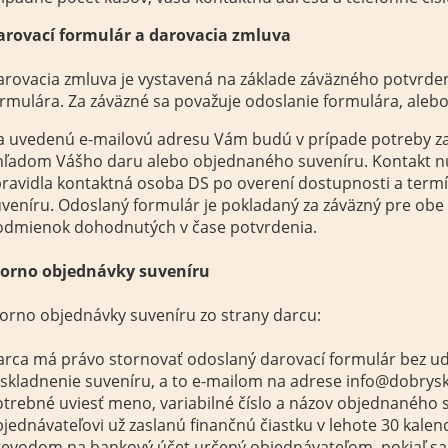
arovací formulár a darovacia zmluva
rovacia zmluva je vystavená na základe záväzného potvrde
rmulára. Za záväzné sa považuje odoslanie formulára, aleb
 uvedenú e-mailovú adresu Vám budú v prípade potreby zas
hľadom Vášho daru alebo objednaného suveníru. Kontakt n
pravidla kontaktná osoba DS po overení dostupnosti a ter
veníru. Odoslaný formulár je pokladaný za záväzný pre obe
odmienok dohodnutých v čase potvrdenia.
torno objednávky suveníru
orno objednávky suveníru zo strany darcu:
arca má právo stornovať odoslaný darovací formulár bez u
skladnenie suveníru, a to e-mailom na adrese info@dobrysku
trebné uviesť meno, variabilné číslo a názov objednaného s
jednávateľovi už zaslanú finančnú čiastku v lehote 30 kal
revodom na bankový účet určený objednávateľom, pokiaľ sa