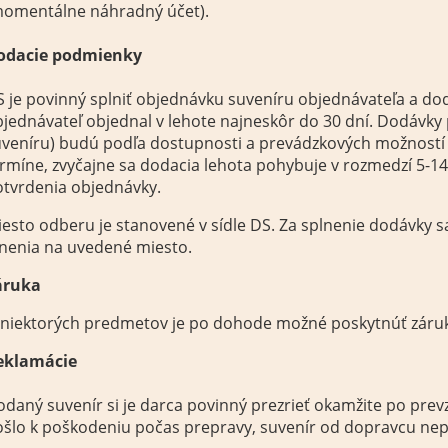
momentálne náhradný účet).
odacie podmienky
 je povinný splniť objednávku suveníru objednávateľa a dod
jednávateľ objednal v lehote najneskôr do 30 dní. Dodávk
veníru) budú podľa dostupnosti a prevádzkových možností 
rmíne, zvyčajne sa dodacia lehota pohybuje v rozmedzí 5-1
otvrdenia objednávky.
esto odberu je stanovené v sídle DS. Za splnenie dodávky
nenia na uvedené miesto.
áruka
 niektorých predmetov je po dohode možné poskytnúť záru
eklamácie
daný suvenír si je darca povinný prezrieť okamžite po prevza
ošlo k poškodeniu počas prepravy, suvenír od dopravcu ne