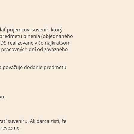
ať príjemcovi suvenír, ktorý
y predmetu plnenia (objednaného
DS realizované v čo najkratšom
4 pracovných dní od záväzného
 sa považuje dodanie predmetu
ku.
tí suveníru. Ak darca zistí, že
prevezme.