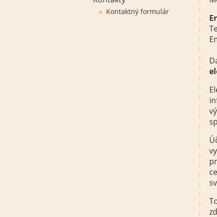
Kontaktný formulár
E
Te
E
Da
e
El
in
vý
s
Úč
vy
pr
ce
sv
To
zd