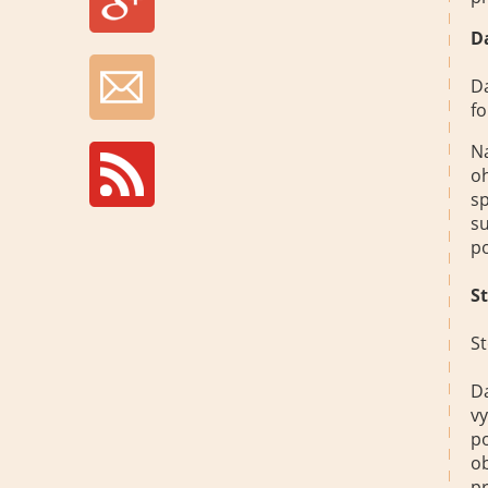
D
Da
fo
Na
o
s
su
p
S
St
D
vy
po
ob
p