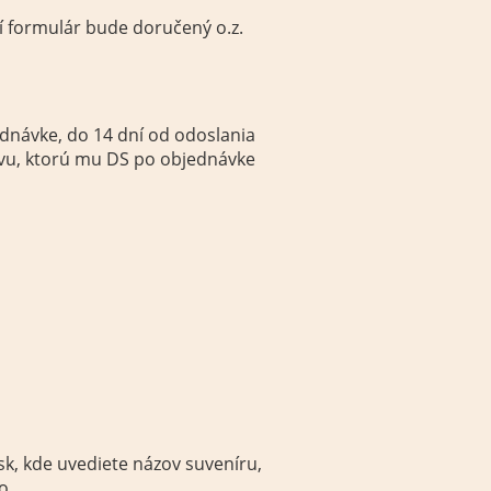
í formulár bude doručený o.z.
ednávke, do 14 dní od odoslania
uvu, ktorú mu DS po objednávke
 kde uvediete názov suveníru,
lo