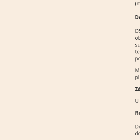
(
D
DS
ob
su
te
p
Mi
pl
Z
U
R
Do
d