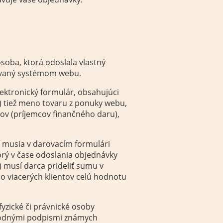
soba, ktorá odoslala vlastný
covaný systémom webu.
ktronický formulár, obsahujúci
) tiež meno tovaru z ponuky webu,
ov (príjemcov finančného daru),
í musia v darovacím formulári
torý v čase odoslania objednávky
) musí darca prideliť sumu v
o viacerých klientov celú hodnotu
fyzické či právnické osoby
ôvodnými podpismi známych