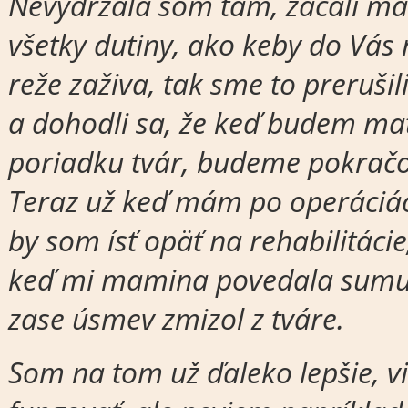
Nevydržala som tam, začali ma 
všetky dutiny, ako keby do Vás 
reže zaživa, tak sme to prerušil
a dohodli sa, že keď budem ma
poriadku tvár, budeme pokračo
Teraz už keď mám po operáciác
by som ísť opäť na rehabilitácie
keď mi mamina povedala sumu,
zase úsmev zmizol z tváre.
Som na tom už ďaleko lepšie, 