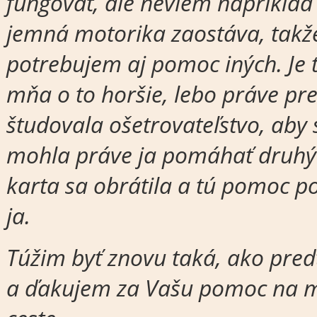
fungovať, ale neviem napríklad 
jemná motorika zaostáva, takže
potrebujem aj pomoc iných. Je 
mňa o to horšie, lebo práve pr
študovala ošetrovateľstvo, aby
mohla práve ja pomáhať druhý
karta sa obrátila a tú pomoc 
ja.
Túžim byť znovu taká, ako pre
a ďakujem za Vašu pomoc na m