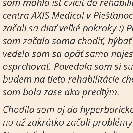
som mohla ísť cvičiť do rehabil
centra AXIS Medical v Piešťanoc
začali sa diať veľké pokroky :) 
som začala sama chodiť, hýbať
vedela som sa opäť sama najes
osprchovať. Povedala som si su
budem na tieto rehabilitácie ch
som bola zase ako predtým.
Chodila som aj do hyperbarick
no už zakrátko začali problémy