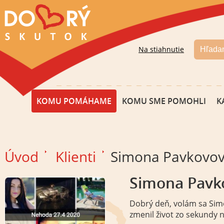
Na stiahnutie
KOMU POMÁHAME
KOMU SME POMOHLI
K
Úvod
Klienti
Simona Pavkovo
Simona Pavk
Dobrý deň, volám sa Simo
zmenil život zo sekundy 