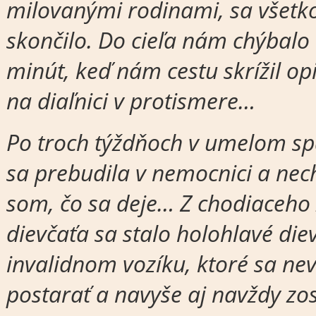
milovanými rodinami, sa všetko
skončilo. Do cieľa nám chýbalo 
minút, keď nám cestu skrížil opi
na diaľnici v protismere…
Po troch týždňoch v umelom s
sa prebudila v nemocnici a ne
som, čo sa deje… Z chodiaceho
dievčaťa sa stalo holohlavé die
invalidnom vozíku, ktoré sa nev
postarať a navyše aj navždy zo