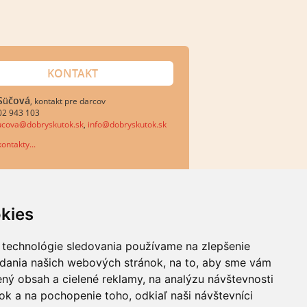
KONTAKT
 Süčová
, kontakt pre darcov
02 943 103
sucova@dobryskutok.sk
,
info@dobryskutok.sk
ontakty...
kies
 technológie sledovania používame na zlepšenie
adania našich webových stránok, na to, aby sme vám
ný obsah a cielené reklamy, na analýzu návštevnosti
k a na pochopenie toho, odkiaľ naši návštevníci