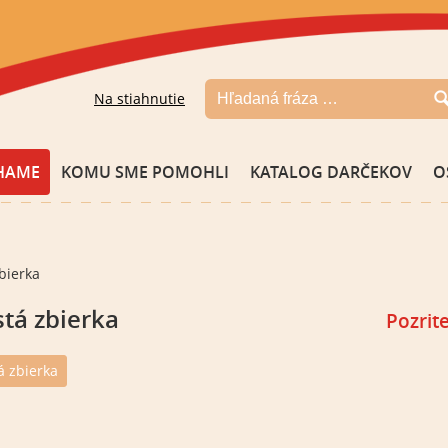
Na stiahnutie
HAME
KOMU SME POMOHLI
KATALOG DARČEKOV
O
zbierka
tá zbierka
Pozrit
á zbierka