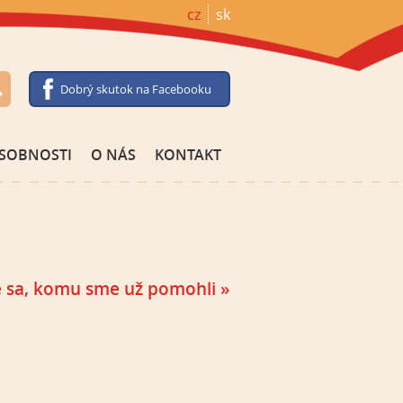
cz
sk
Dobrý skutok na Facebooku
SOBNOSTI
O NÁS
KONTAKT
e sa, komu sme už pomohli »