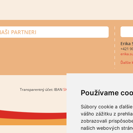
AŠI PARTNERI
Erika
+421 9
erika.
Ďalšie k
Transparentný účet: IBAN
SK6283300000002002038140
Používame coo
Súbory cookie a ďalšie
vášho zážitku z prehli
zobrazovali prispôsobe
našich webových stráno