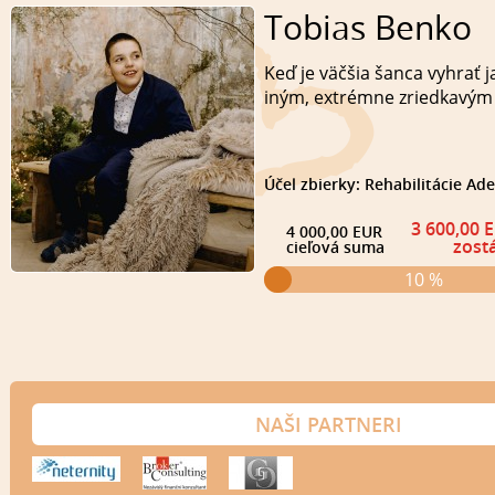
Tobias Benko
Keď je väčšia šanca vyhrať j
iným, extrémne zriedkavým
Účel zbierky: Rehabilitácie Ade
3 600,00 
4 000,00 EUR
zost
cieľová suma
10 %
NAŠI PARTNERI