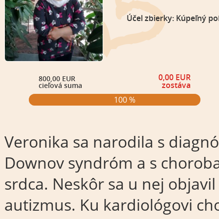
Účel zbierky: Kúpeľný po
0,00 EUR
800,00 EUR
zostáva
cieľová suma
100 %
Veronika sa narodila s diagn
Downov syndróm a s chorob
srdca. Neskôr sa u nej objavil
autizmus. Ku kardiológovi c