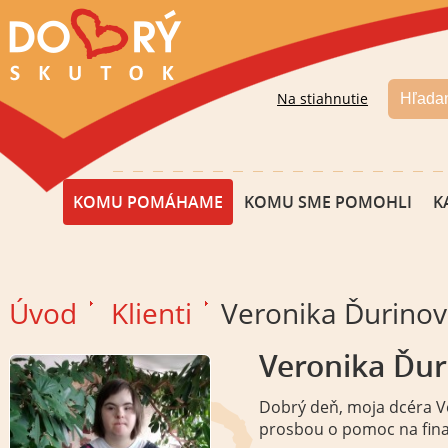
Na stiahnutie
KOMU POMÁHAME
KOMU SME POMOHLI
K
Úvod
Klienti
Veronika Ďurinov
Veronika Ďur
Dobrý deň, moja dcéra Ve
prosbou o pomoc na fina