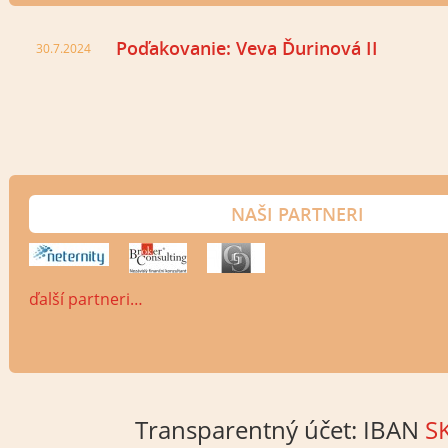
Poďakovanie: Veva Ďurinová II
30.7.2024
NAŠI PARTNERI
ďalší partneri…
Transparentný účet: IBAN
S