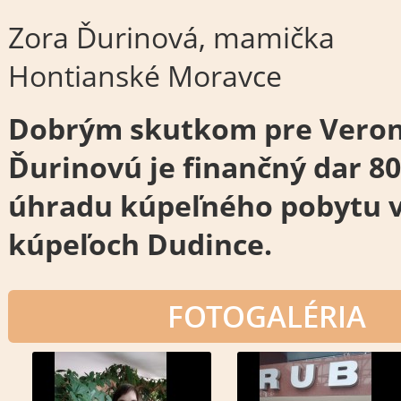
Zora Ďurinová, mamička
Hontianské Moravce
Dobrým skutkom pre Vero
Ďurinovú je finančný dar 80
úhradu kúpeľného pobytu 
kúpeľoch Dudince.
FOTOGALÉRIA